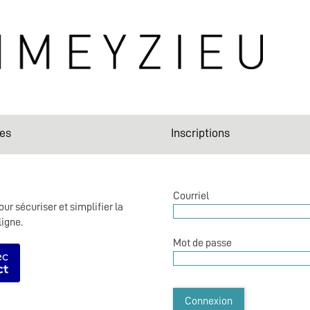
es
Inscriptions
*
Courriel
ur sécuriser et simplifier la
ligne.
*
Mot de passe
r avec FranceConnect
Connexion