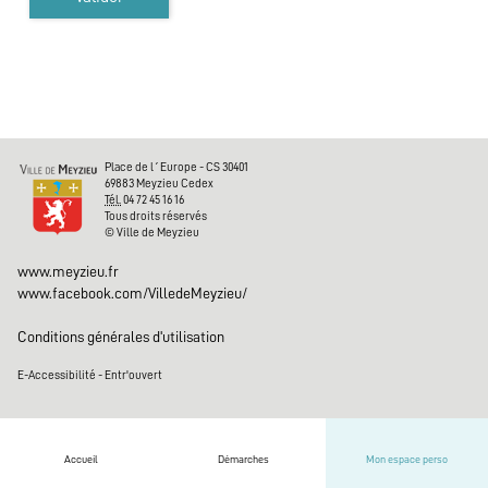
Urbanisme
Médiathèque
Inscriptions
Place de l´Europe - CS 30401
Médiathèque
69883 Meyzieu Cedex
Tél.
04 72 45 16 16
Tous droits réservés
Conservatoire
© Ville de Meyzieu
www.meyzieu.fr
Base nautique
www.facebook.com/VilledeMeyzieu/
Evénements
Conditions générales d'utilisation
E-Accessibilité
-
Entr'ouvert
Famille
Contacter la ville
Accueil
Démarches
Mon espace perso
Haut de page