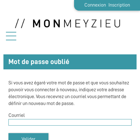
*
Connexion
Inscription
Ouvrir le menu
Accueil
Mot de passe oublié
Démarches
Si vous avez égaré votre mot de passe et que vous souhaitez
Etat-civil
pouvoir vous connecter à nouveau, indiquez votre adresse
électronique. Vous recevrez un courriel vous permettant de
Emploi / Stage
définir un nouveau mot de passe.
Vie pratique
Courriel
Famille
Valider