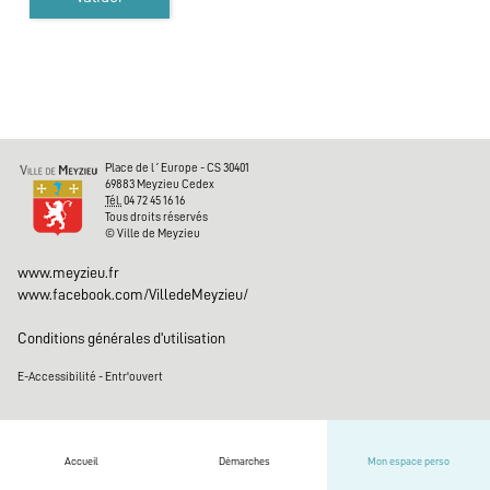
Urbanisme
Médiathèque
Inscriptions
Place de l´Europe - CS 30401
Médiathèque
69883 Meyzieu Cedex
Tél.
04 72 45 16 16
Tous droits réservés
Conservatoire
© Ville de Meyzieu
www.meyzieu.fr
Base nautique
www.facebook.com/VilledeMeyzieu/
Evénements
Conditions générales d'utilisation
E-Accessibilité
-
Entr'ouvert
Famille
Contacter la ville
Accueil
Démarches
Mon espace perso
Haut de page