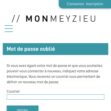
*
Connexion
Inscription
Ouvrir le menu
Accueil
Mot de passe oublié
Démarches
Si vous avez égaré votre mot de passe et que vous souhaitez
Etat-civil
pouvoir vous connecter à nouveau, indiquez votre adresse
électronique. Vous recevrez un courriel vous permettant de
Emploi / Stage
définir un nouveau mot de passe.
Vie pratique
Courriel
Famille
Valider