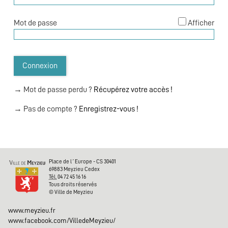
Urbanisme
*
Mot de passe
Afficher
Médiathèque
Inscriptions
Connexion
Médiathèque
→ Mot de passe perdu ?
Récupérez votre accès !
Conservatoire
→ Pas de compte ?
Enregistrez-vous !
Base nautique
Evénements
Place de l´Europe - CS 30401
69883 Meyzieu Cedex
Tél.
04 72 45 16 16
Famille
Tous droits réservés
© Ville de Meyzieu
Contacter la ville
www.meyzieu.fr
www.facebook.com/VilledeMeyzieu/