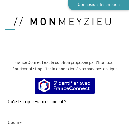
*
Connexion
Inscription
Ouvrir le menu
Accueil
FranceConnect est la solution proposée par l’État pour
Démarches
sécuriser et simplifier la connexion à vos services en ligne.
Etat-civil
S’identifier avec FranceConnect
Emploi / Stage
Qu’est-ce que FranceConnect ?
Vie pratique
Famille
Courriel